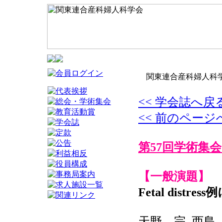
関東連合産科婦人科学
<< 学会誌へ戻
<< 前のページ
第57回学術集会
【一般演題】
Fetal dis
天野 完, 西島