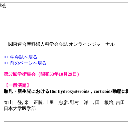
関東連合産科婦人科学会会誌 オンラインジャーナル
<< 学会誌へ戻る
<< 前のページへ戻る
第57回学術集会
（昭和53年10月29日）
【一般演題】
胎児・新生児における16α-hydroxysteroids，corticoids動
春山 登, 泉 正勝, 上里 忠彦, 野村 洋二, 田 根培, 吉田
日本大学医学部