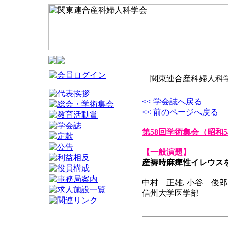
関東連合産科婦人科学
<< 学会誌へ戻る
<< 前のページへ戻る
第58回学術集会
（昭和5
【一般演題】
産褥時麻痺性イレウス
中村 正雄, 小谷 俊郎
信州大学医学部