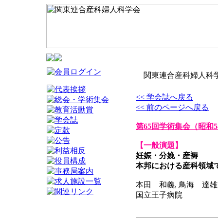
関東連合産科婦人科学
<< 学会誌へ戻る
<< 前のページへ戻る
第65回学術集会
（昭和5
【一般演題】
妊娠・分娩・産褥
本邦における産科領域
本田 和義, 鳥海 達雄
国立王子病院