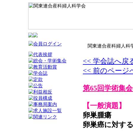
関東連合産科婦人科学
<< 学会誌へ戻
<< 前のページ
第65回学術集会
【一般演題】
卵巣腫瘍
卵巣癌に対する