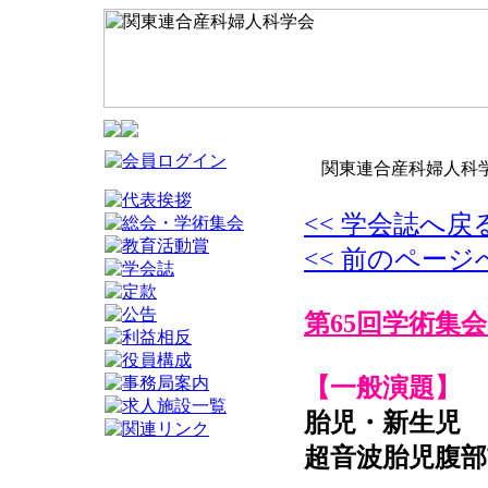
関東連合産科婦人科学
<< 学会誌へ戻
<< 前のページ
第65回学術集会
【一般演題】
胎児・新生児
超音波胎児腹