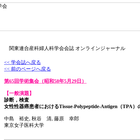
関東連合産科婦人科学会会誌 オンラインジャーナル
<< 学会誌へ戻る
<< 前のページへ戻る
第65回学術集会
（昭和58年5月29日）
【一般演題】
診断，検査
女性性器癌患者におけるTissue-Polypeptide-Antigen（TPA
中島 裕史, 秋谷 清, 藤原 幸郎
東京女子医科大学