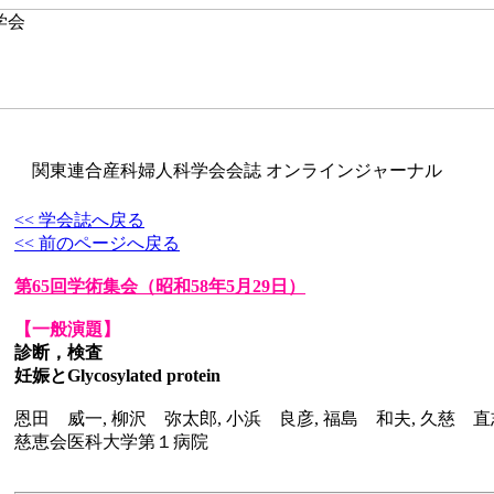
関東連合産科婦人科学会会誌 オンラインジャーナル
<< 学会誌へ戻る
<< 前のページへ戻る
第65回学術集会
（昭和58年5月29日）
【一般演題】
診断，検査
妊娠とGlycosylated protein
恩田 威一, 柳沢 弥太郎, 小浜 良彦, 福島 和夫, 久慈 直
慈恵会医科大学第１病院