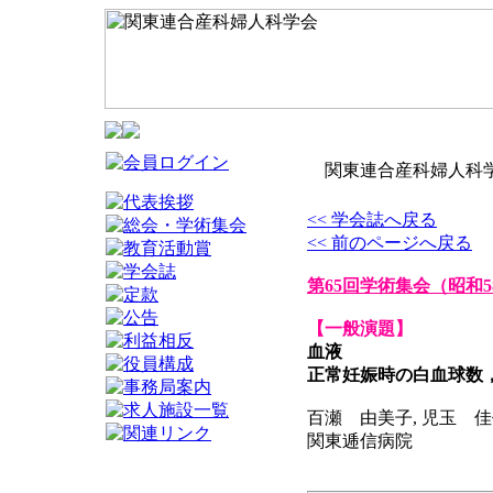
関東連合産科婦人科学
<< 学会誌へ戻る
<< 前のページへ戻る
第65回学術集会
（昭和5
【一般演題】
血液
正常妊娠時の白血球数
百瀬 由美子, 児玉 佳
関東逓信病院