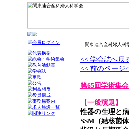
関東連合産科婦人科学
<< 学会誌へ戻
<< 前のページ
第65回学術集会
【一般演題】
性器の生理と
SSM（結核菌