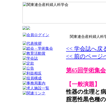
関東連合産科婦人科学
<< 学会誌へ戻
<< 前のページ
第65回学術集会
【一般演題】
性器の生理と
腟悪性黒色種の