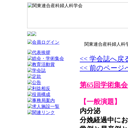
関東連合産科婦人科学
<< 学会誌へ戻
<< 前のページ
第65回学術集会
【一般演題】
内分泌
分娩経過中に