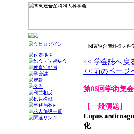
関東連合産科婦人科学
<< 学会誌へ戻
<< 前のページ
第86回学術集会
【一般演題】
Lupus ant
化