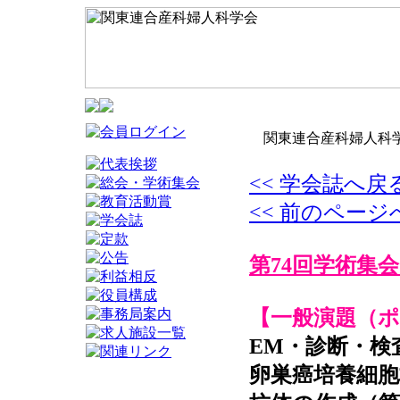
関東連合産科婦人科学
<< 学会誌へ戻
<< 前のページ
第74回学術集会
【一般演題（
EM・診断・検
卵巣癌培養細胞