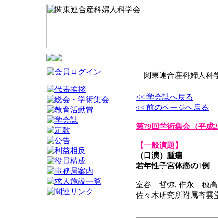
関東連合産科婦人科学
<< 学会誌へ戻る
<< 前のページへ戻る
第79回学術集会
（平成2
【一般演題】
（口演）腫瘍
若年性子宮体癌の1例
室谷 哲弥, 作永 穂高,
佐々木研究所附属杏雲