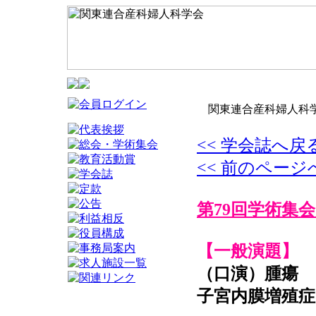
関東連合産科婦人科学
<< 学会誌へ戻
<< 前のページ
第79回学術集会
【一般演題】
（口演）腫瘍
子宮内膜増殖症