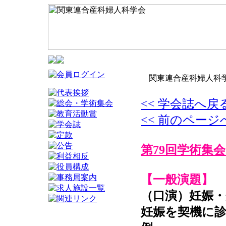
関東連合産科婦人科学
<< 学会誌へ戻
<< 前のページ
第79回学術集会
【一般演題】
（口演）妊娠・
妊娠を契機に診