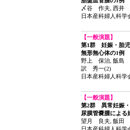
胎盤血管腫の1例
〆谷 作夫, 西井 啓
日本産科婦人科学会関東
【一般演題】
第1群 妊娠・胎
無形無心体の1例
野上 保治, 飯島 協
訳 秀一(2)
日本産科婦人科学会関東
【一般演題】
第2群 異常妊娠・
尿膜管嚢腫による
望月 良夫, 飯田 昌
日本産科婦人科学会関東