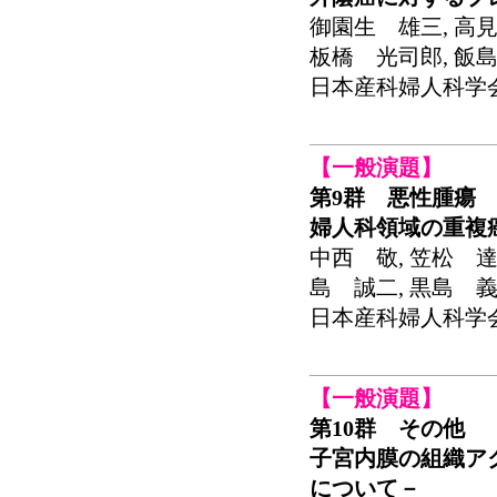
御園生 雄三, 高見
板橋 光司郎, 飯
日本産科婦人科学会関東
【一般演題】
第9群 悪性腫瘍
婦人科領域の重複
中西 敬, 笠松 達
島 誠二, 黒島 義
日本産科婦人科学会関東
【一般演題】
第10群 その他
子宮内膜の組織ア
について－