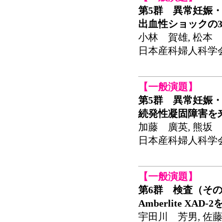
第5群 異常妊娠・
出血性ショックの
小林 賀雄, 松本 
日本産科婦人科学会関東
【一般演題】
第5群 異常妊娠・
続発性凝固障害を
加藤 廣英, 熊坂 
日本産科婦人科学会関東
【一般演題】
第6群 検査（その
Amberlite XA
宇田川 芳男, 佐