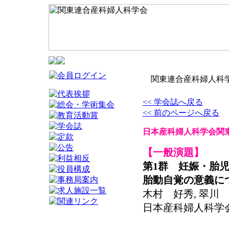
関東連合産科婦人科学
<< 学会誌へ戻る
<< 前のページへ戻る
日本産科婦人科学会関東
【一般演題】
第1群 妊娠・胎
胎動自覚の意義に
木村 好秀, 翠川
日本産科婦人科学会関東