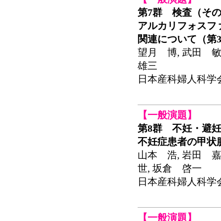
第7群 検査（その
アルカリフォスフ
関連について（第
望月 博, 武田 敏
雄三
日本産科婦人科学会関東
【一般演題】
第8群 不妊・避
不妊症患者の甲状
山本 浩, 岩田 嘉
世, 坂倉 啓一
日本産科婦人科学会関東
【一般演題】