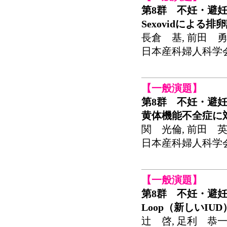
第8群 不妊・避
Sexovidによる
長倉 基, 前田 
日本産科婦人科学会関東
【一般演題】
第8群 不妊・避
黄体機能不全症に対す
関 光倫, 前田 
日本産科婦人科学会関東
【一般演題】
第8群 不妊・避
Loop（新しいIU
辻 啓, 足利 恭一