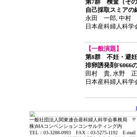
第7群 検査（その
自己採取スミアの
永田 一郎, 中村 千
日本産科婦人科学会関東
【一般演題】
第8群 不妊・避
排卵誘発剤F606
田村 貴, 水野 正彦
日本産科婦人科学会関東
一般社団法人関東連合産科婦人科学会事務局 〒102-
株)MAコンベンションコンサルティング内
TEL：03-3288-0993 FAX：03-5275-1192 E-mai