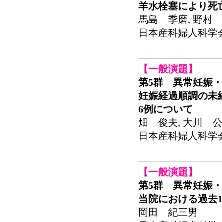
羊水栓塞により死
馬島 季磨, 野村 
日本産科婦人科学会関東
【一般演題】
第5群 異常妊娠・
妊娠経過順調の未
6例について
畑 俊夫, 大川 公
日本産科婦人科学会関東
【一般演題】
第5群 異常妊娠・
当院における過去
岡田 紀三男