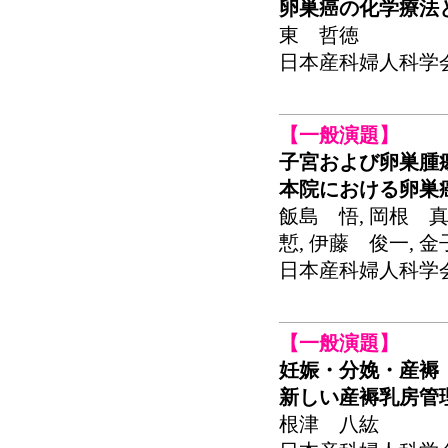
卵巣癌の化学療法
東 哲徳
日本産科婦人科学会関東
【一般演題】
子宮および卵巣腫
本院における卵巣
飯島 悟, 岡根 真
慙, 伊藤 俊一, 
日本産科婦人科学会関東
【一般演題】
妊娠・分娩・産褥
新しい産褥乳房管理法（S
根津 八紘