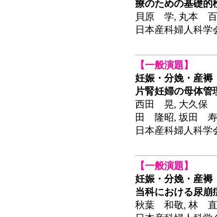
療のための基礎的
貝原 学, 丸本 百
日本産科婦人科学会関東
【一般演題】
妊娠・分娩・産褥
片腎妊婦の母体管
西田 晃, 大久保 
田 隆昭, 坂田 寿
日本産科婦人科学会関東
【一般演題】
妊娠・分娩・産褥
当科における尿崩
秋葉 和敬, 林 直