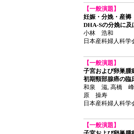
【一般演題】
妊娠・分娩・産褥
DHA-Sの分娩に
小林 浩和
日本産科婦人科学会関東
【一般演題】
子宮および卵巣腫
初期頸部腺癌の臨
和泉 滋, 高橋 峰
原 操寿
日本産科婦人科学会関東
【一般演題】
子宮および卵巣腫