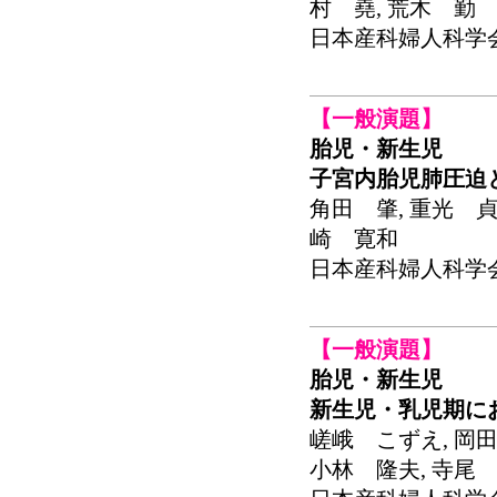
村 堯, 荒木 勤
日本産科婦人科学会関東
【一般演題】
胎児・新生児
子宮内胎児肺圧迫
角田 肇, 重光 貞
崎 寛和
日本産科婦人科学会関東
【一般演題】
胎児・新生児
新生児・乳児期における
嵯峨 こずえ, 岡田
小林 隆夫, 寺尾 