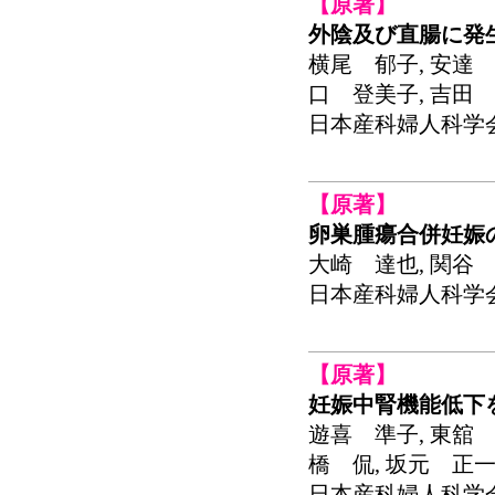
【原著】
外陰及び直腸に発
横尾 郁子, 安達 
口 登美子, 吉田 
日本産科婦人科学会関東
【原著】
卵巣腫瘍合併妊娠
大崎 達也, 関谷 
日本産科婦人科学会関東
【原著】
妊娠中腎機能低下
遊喜 準子, 東舘 紀
橋 侃, 坂元 正一(
日本産科婦人科学会関東