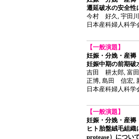
遷延破水の安全性
今村 好久, 宇田川
日本産科婦人科学会関東
【一般演題】
妊娠・分娩・産褥
妊娠中期の前期破
吉田 耕太郎, 富田
正博, 島田 信宏,
日本産科婦人科学会関東
【一般演題】
妊娠・分娩・産褥
ヒト胎盤絨毛組織におけるca
protease）につい