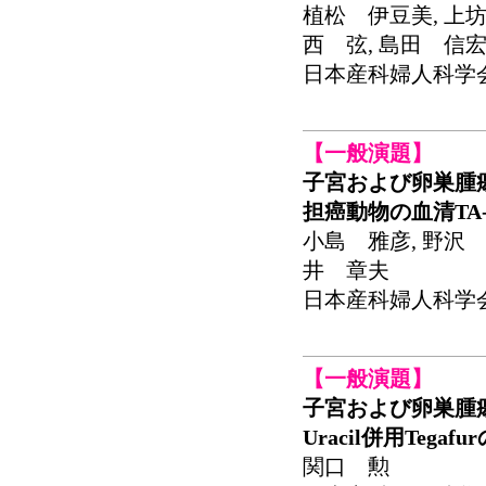
植松 伊豆美, 上坊
西 弦, 島田 信
日本産科婦人科学会関東
【一般演題】
子宮および卵巣腫
担癌動物の血清TA-
小島 雅彦, 野沢 
井 章夫
日本産科婦人科学会関東
【一般演題】
子宮および卵巣腫
Uracil併用Teg
関口 勲