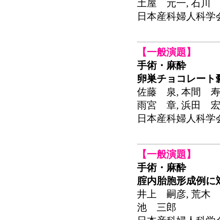
土屋 元一, 石川 
日本産科婦人科学会関東
【一般演題】
手術・麻酔
卵巣チョコレート
佐藤 泉, 本間 寿
雨宮 章, 浜田 
日本産科婦人科学会関東
【一般演題】
手術・麻酔
腟内胎胞形成例に
井上 嗣彦, 荒木 
池 三郎