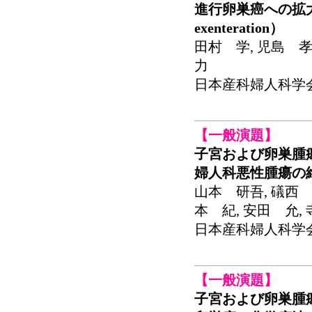
進行卵巣癌への拡大手術（
exenteration）
田村 学, 児島 孝
力
日本産科婦人科学会関東
【一般演題】
子宮および卵巣腫
婦人科悪性腫瘍の
山本 研吾, 礒西 
本 紀, 安田 允,
日本産科婦人科学会関東
【一般演題】
子宮および卵巣腫