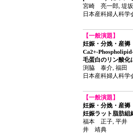
宮崎 亮一郎, 堤坂
日本産科婦人科学会関東
【一般演題】
妊娠・分娩・産褥
Ca2+-Phospholip
毛蛋白のリン酸化
渕脇 泰介, 福田 
日本産科婦人科学会関東
【一般演題】
妊娠・分娩・産褥
妊娠ラット脂肪組
福本 正子, 平井 
井 靖典