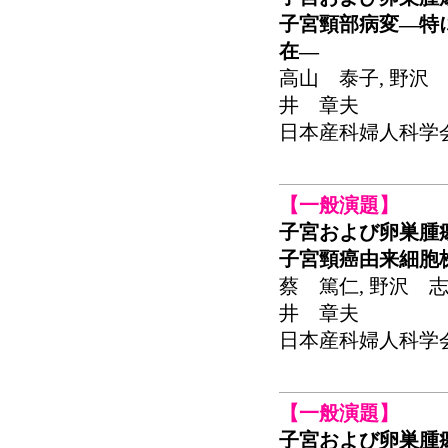
子宮頸部病変―特
在―
高山 泰子, 野沢 
井 章夫
日本産科婦人科学会関東
【一般演題】
子宮および卵巣腫
子宮頸癌由来細胞株
蔡 篤仁, 野沢 志
井 章夫
日本産科婦人科学会関東
【一般演題】
子宮および卵巣腫