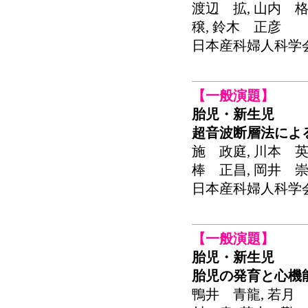
渡辺 拡, 山内 格
穣, 鈴木 正彦
日本産科婦人科学会関東
【一般演題】
胎児・新生児
超音波断層法によ
施 政庭, 川本 英
棒 正昌, 岡井 崇
日本産科婦人科学会関東
【一般演題】
胎児・新生児
胎児の発育と心機
鴨井 青龍, 若月 