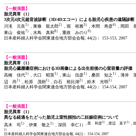
【一般演題】
胎児異常（1）
3次元4次元超音波診断（3D/4Dエコー）による胎児心疾患の遠隔診
1）
2）
3）
4）
川滝 元良
, 東條 龍太郎
, 堀 裕雅
, 本間 寿彦
, 岡田 
7）
8）
9）
東山 俊祐
, 水鳥 真和
, 重政 みのり
日本産科婦人科学会関東連合地方部会会報, 44(2)： 153-153, 2007
【一般演題】
胎児異常（1）
胎児心臓腫瘍症例における3D画像による出生前後の心室容量の評価
1）
1）
1）
1）
高橋 佳代
, 大口 昭英
, 東山 信彦
, 桑田 知之
, 薄井 
1）
1）
2）
1）
辺 尚
, 松原 茂樹
, 白石 裕比湖
, 鈴木 光明
日本産科婦人科学会関東連合地方部会会報, 44(2)： 154-154, 2007
【一般演題】
胎児異常（1）
異なる経過をたどった胎児上室性頻拍の二妊娠症例について
3）
2）
1）
1）
, 星 和彦
, 渡辺 直子
,
高木 司
, 伊東 敬之
, 深田 幸仁1）
2）
日本産科婦人科学会関東連合地方部会会報, 44(2)： 154-154, 2007