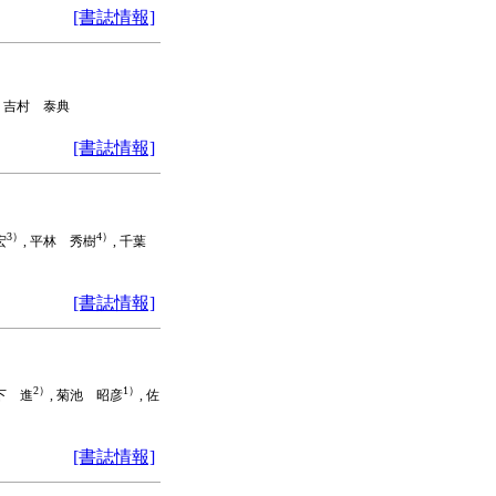
[書誌情報]
, 吉村 泰典
[書誌情報]
3）
4）
宏
, 平林 秀樹
, 千葉
[書誌情報]
2）
1）
宮下 進
, 菊池 昭彦
, 佐
[書誌情報]