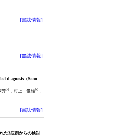
[書誌情報]
[書誌情報]
 diagnosis（Sono
5）
6）
恭芳
, 村上 俊雄
,
[書誌情報]
れた3症例からの検討