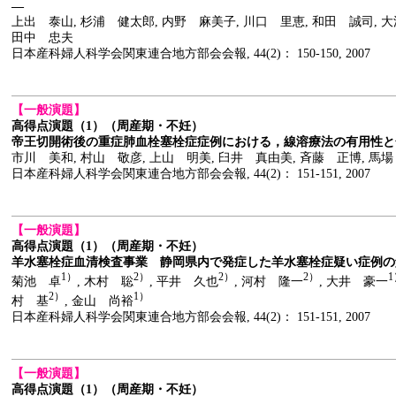
―
上出 泰山, 杉浦 健太郎, 内野 麻美子, 川口 里恵, 和田 誠司, 大
田中 忠夫
日本産科婦人科学会関東連合地方部会会報, 44(2)： 150-150, 2007
【一般演題】
高得点演題（1）（周産期・不妊）
帝王切開術後の重症肺血栓塞栓症症例における，線溶療法の有用性と
市川 美和, 村山 敬彦, 上山 明美, 臼井 真由美, 斉藤 正博, 馬場
日本産科婦人科学会関東連合地方部会会報, 44(2)： 151-151, 2007
【一般演題】
高得点演題（1）（周産期・不妊）
羊水塞栓症血清検査事業 静岡県内で発症した羊水塞栓症疑い症例の
1）
2）
2）
2）
1
菊池 卓
, 木村 聡
, 平井 久也
, 河村 隆一
, 大井 豪一
2）
1）
村 基
, 金山 尚裕
日本産科婦人科学会関東連合地方部会会報, 44(2)： 151-151, 2007
【一般演題】
高得点演題（1）（周産期・不妊）