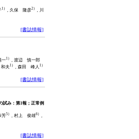
1）
2）
子
, 久保 隆彦
, 川
[書誌情報]
1）
陽一
, 渡辺 慎一郎
1）
1）
 和夫
, 森田 峰人
[書誌情報]
断の試み：第1報；正常例
5）
6）
恭芳
, 村上 俊雄
,
[書誌情報]