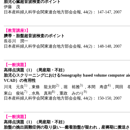
胎児心臓超音波検査のポイント
伊藤 茂
日本産科婦人科学会関東連合地方部会会報, 44(2)： 147-147, 2007
【教育講座3】
臍帯・胎盤超音波検査のポイント
長谷川 潤一
日本産科婦人科学会関東連合地方部会会報, 44(2)： 148-148, 2007
【一般演題】
高得点演題（1）（周産期・不妊）
胎児心スクリーニングにおけるSonography based volume computer aided
VCAD）の有用性
1）
2）
3）
4）
川滝 元良
, 東條 龍太郎
, 堀 裕雅
, 本間 寿彦
, 岡田 
7）
8）
9）
東山 俊祐
, 水鳥 真和
, 重政 みのり
日本産科婦人科学会関東連合地方部会会報, 44(2)： 150-150, 2007
【一般演題】
高得点演題（1）（周産期・不妊）
胎盤の娩出困難症例の取り扱い―癒着胎盤が疑われ，産褥期に搬送さ