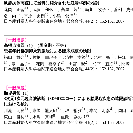
風疹抗体高値にて当科に紹介された妊婦46例の検討
1）
1）
1）
1）
花岡 正智
, 武藤 和弘
, 高屋 茜
, 崎川 牧子
, 善利 史
3）
4）
1）
名 尚
, 平原 史樹
, 小島 俊行
日本産科婦人科学会関東連合地方部会会報, 44(2)： 152-152, 2007
【一般演題】
高得点演題（1）（周産期・不妊）
患者年齢群別卵巣刺激法による臨床成績の検討
1）
1）
1）
1）
福田 雄介
, 片桐 由起子
, 渋井 幸裕
, 北村 衛
, 松江 
1）
1）
2）
2）
1）
, 宗 晶子
, 花岡 嘉奈子
, 田宮 親
, 竹下 直樹
, 間崎
日本産科婦人科学会関東連合地方部会会報, 44(2)： 152-152, 2007
【一般演題】
胎児異常（1）
3次元4次元超音波診断（3D/4Dエコー）による胎児心疾患の遠隔診
における検討
1）
2）
3）
4）
川滝 元良
, 東條 龍太郎
, 堀 裕雅
, 本間 寿彦
, 岡田 
7）
8）
9）
東山 俊祐
, 水鳥 真和
, 重政 みのり
日本産科婦人科学会関東連合地方部会会報, 44(2)： 153-153, 2007