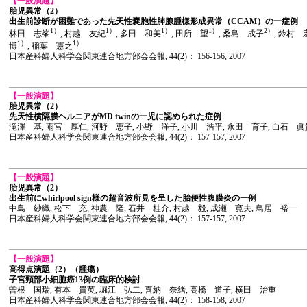
【一般演題】
胎児異常（2）
出生前診断が困難であった先天性嚢胞性肺腺腫様形成異常（CCAM）の一症例
1）
1）
1）
1）
2）
林田 志峯
, 村越 友紀
, 多田 和美
, 田所 望
, 桑島 成子
, 鈴村 
1）
1）
博
, 稲葉 憲之
日本産科婦人科学会関東連合地方部会会報, 44(2)： 156-156, 2007
【一般演題】
胎児異常（2）
先天性横隔膜ヘルニアがMD twinの一児に認められた症例
滝澤 基, 雨宮 厚仁, 河野 恵子, 小野 洋子, 小川 浩平, 永田 育子, 白石 眞
日本産科婦人科学会関東連合地方部会会報, 44(2)： 157-157, 2007
【一般演題】
胎児異常（2）
出生前にwhirlpool sign様の超音波所見を呈した胎便性腹膜炎の一例
中島 紗織, 松下 充, 神農 隆, 石井 桂介, 村越 毅, 成瀬 寛夫, 鳥居 裕一
日本産科婦人科学会関東連合地方部会会報, 44(2)： 157-157, 2007
【一般演題】
高得点演題（2）（腫瘍）
子宮頸部小細胞癌13例の臨床的検討
曽根 国瑞, 有本 貴英, 堀江 弘二, 喜納 奈緒, 高橋 道子, 横田 治重
日本産科婦人科学会関東連合地方部会会報, 44(2)： 158-158, 2007