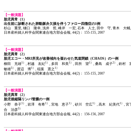
【一般演題】
胎児異常（1）
出生前に診断された肺動脈弁欠損を伴うファロー四徴症の1例
杉山 重里, 樋口 隆幸, 浅井 哲, 峰岸 一宏, 石本 人士, 田中 守, 青木 大輔
日本産科婦人科学会関東連合地方部会会報, 44(2)： 155-155, 2007
【一般演題】
胎児異常（2）
胎児エコー・MRI所見が改善傾向を疑わせた気道閉鎖（CHAOS）の一例
1）
1）
1）
1）
2）
柳田 充雄
, 村越 友紀
, 多田 和美
, 田所 望
, 桑島 成子
, 鈴村 
5）
1）
1）
敏雄
, 渡辺 博
, 稲葉 憲之
日本産科婦人科学会関東連合地方部会会報, 44(2)： 155-155, 2007
【一般演題】
胎児異常（2）
胎児後縦隔リンパ管腫の一例
1）
1）
1）
1）
1）
小野 恭子
, 岩澤 有希
, 宮地 恵子
, 砂川 空広
, 高木 紀美代
, 
3）
合 治彦
日本産科婦人科学会関東連合地方部会会報, 44(2)： 156-156, 2007