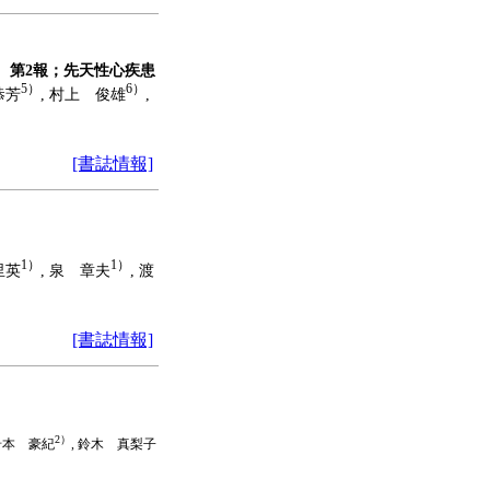
断 第2報；先天性心疾患
5）
6）
恭芳
, 村上 俊雄
,
[書誌情報]
1）
1）
里英
, 泉 章夫
, 渡
[書誌情報]
2）
 岩本 豪紀
, 鈴木 真梨子