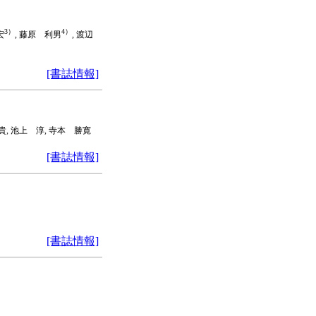
3）
4）
宏
, 藤原 利男
, 渡辺
[書誌情報]
貴, 池上 淳, 寺本 勝寛
[書誌情報]
[書誌情報]