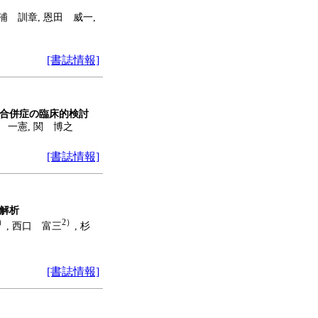
浦 訓章, 恩田 威一,
[書誌情報]
合併症の臨床的検討
 一憲, 関 博之
[書誌情報]
解析
）
2）
, 西口 富三
, 杉
[書誌情報]