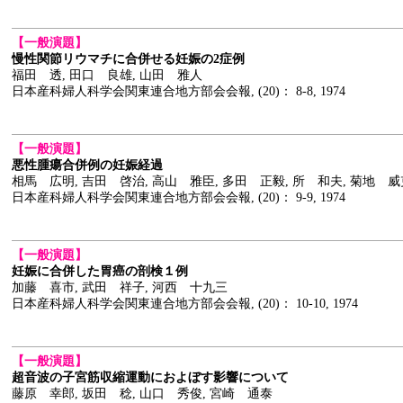
【一般演題】
慢性関節リウマチに合併せる妊娠の2症例
福田 透, 田口 良雄, 山田 雅人
日本産科婦人科学会関東連合地方部会会報, (20)： 8-8, 1974
【一般演題】
悪性腫瘍合併例の妊娠経過
相馬 広明, 吉田 啓治, 高山 雅臣, 多田 正毅, 所 和夫, 菊地 威
日本産科婦人科学会関東連合地方部会会報, (20)： 9-9, 1974
【一般演題】
妊娠に合併した胃癌の剖検１例
加藤 喜市, 武田 祥子, 河西 十九三
日本産科婦人科学会関東連合地方部会会報, (20)： 10-10, 1974
【一般演題】
超音波の子宮筋収縮運動におよぼす影響について
藤原 幸郎, 坂田 稔, 山口 秀俊, 宮崎 通泰