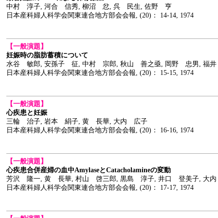
中村 淳子, 河合 信秀, 柳沼 忿, 呉 民生, 佐野 亨
日本産科婦人科学会関東連合地方部会会報, (20)： 14-14, 1974
【一般演題】
妊娠時の脂肪蓄積について
水谷 敏郎, 安孫子 征, 中村 宗郎, 秋山 善之亟, 岡野 忠男, 福
日本産科婦人科学会関東連合地方部会会報, (20)： 15-15, 1974
【一般演題】
心疾患と妊娠
三輪 治子, 岩本 絹子, 黄 長華, 大内 広子
日本産科婦人科学会関東連合地方部会会報, (20)： 16-16, 1974
【一般演題】
心疾患合併産婦の血中AmylaseとCatacholamineの変動
芳沢 隆一, 黄 長華, 村山 啓三郎, 黒島 淳子, 井口 登美子, 大
日本産科婦人科学会関東連合地方部会会報, (20)： 17-17, 1974