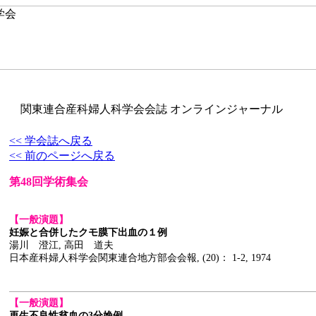
関東連合産科婦人科学会会誌 オンラインジャーナル
<< 学会誌へ戻る
<< 前のページへ戻る
第48回学術集会
【一般演題】
妊娠と合併したクモ膜下出血の１例
湯川 澄江, 高田 道夫
日本産科婦人科学会関東連合地方部会会報, (20)： 1-2, 1974
【一般演題】
再生不良性貧血の3分娩例