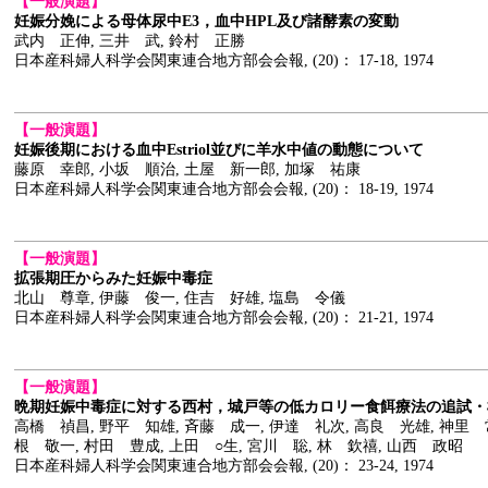
【一般演題】
妊娠分娩による母体尿中E3，血中HPL及び諸酵素の変動
武内 正伸, 三井 武, 鈴村 正勝
日本産科婦人科学会関東連合地方部会会報, (20)： 17-18, 1974
【一般演題】
妊娠後期における血中Estriol並びに羊水中値の動態について
藤原 幸郎, 小坂 順治, 土屋 新一郎, 加塚 祐康
日本産科婦人科学会関東連合地方部会会報, (20)： 18-19, 1974
【一般演題】
拡張期圧からみた妊娠中毒症
北山 尊章, 伊藤 俊一, 住吉 好雄, 塩島 令儀
日本産科婦人科学会関東連合地方部会会報, (20)： 21-21, 1974
【一般演題】
晩期妊娠中毒症に対する西村，城戸等の低カロリー食餌療法の追試・
高橋 禎昌, 野平 知雄, 斉藤 成一, 伊達 礼次, 高良 光雄, 神里 
根 敬一, 村田 豊成, 上田 ○生, 宮川 聡, 林 欽禧, 山西 政昭
日本産科婦人科学会関東連合地方部会会報, (20)： 23-24, 1974