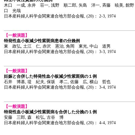
木口 一成, 永井 荘一, 浅野 順二郎, 矢島 洋一, 斉藤 暁美, 館野
口 光哉
日本産科婦人科学会関東連合地方部会会報, (20)： 2-3, 1974
【一般演題】
特発性血小板減少性紫斑病患者の分娩例
東 政弘, 土江 仁, 赤沢 憲治, 角岡 東光, 中山 道男
日本産科婦人科学会関東連合地方部会会報, (20)： 3-3, 1974
【一般演題】
妊娠と合併した特発性血小板減少性紫斑病の１例
石井 博基, 堤 紀夫, 保坂 孝二, 佐藤 広, 横山 哲也
日本産科婦人科学会関東連合地方部会会報, (20)： 3-4, 1974
【一般演題】
特発性血小板減少性紫斑病を合併した分娩の１例
安藤 三郎, 森 松弘, 古谷 博
日本産科婦人科学会関東連合地方部会会報, (20)： 4-4, 1974