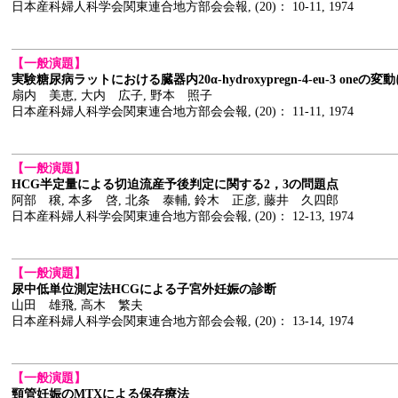
日本産科婦人科学会関東連合地方部会会報, (20)： 10-11, 1974
【一般演題】
実験糖尿病ラットにおける臓器内20α-hydroxypregn-4-eu-3 oneの
扇内 美恵, 大内 広子, 野本 照子
日本産科婦人科学会関東連合地方部会会報, (20)： 11-11, 1974
【一般演題】
HCG半定量による切迫流産予後判定に関する2，3の問題点
阿部 穣, 本多 啓, 北条 泰輔, 鈴木 正彦, 藤井 久四郎
日本産科婦人科学会関東連合地方部会会報, (20)： 12-13, 1974
【一般演題】
尿中低単位測定法HCGによる子宮外妊娠の診断
山田 雄飛, 高木 繁夫
日本産科婦人科学会関東連合地方部会会報, (20)： 13-14, 1974
【一般演題】
頸管妊娠のMTXによる保存療法