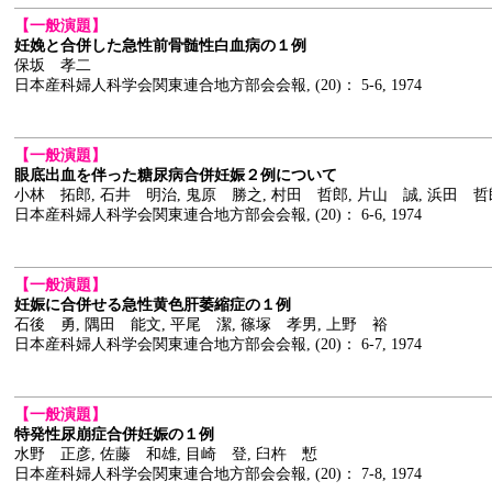
【一般演題】
妊娩と合併した急性前骨髄性白血病の１例
保坂 孝二
日本産科婦人科学会関東連合地方部会会報, (20)： 5-6, 1974
【一般演題】
眼底出血を伴った糖尿病合併妊娠２例について
小林 拓郎, 石井 明治, 鬼原 勝之, 村田 哲郎, 片山 誠, 浜田 哲
日本産科婦人科学会関東連合地方部会会報, (20)： 6-6, 1974
【一般演題】
妊娠に合併せる急性黄色肝萎縮症の１例
石後 勇, 隅田 能文, 平尾 潔, 篠塚 孝男, 上野 裕
日本産科婦人科学会関東連合地方部会会報, (20)： 6-7, 1974
【一般演題】
特発性尿崩症合併妊娠の１例
水野 正彦, 佐藤 和雄, 目崎 登, 臼杵 慙
日本産科婦人科学会関東連合地方部会会報, (20)： 7-8, 1974