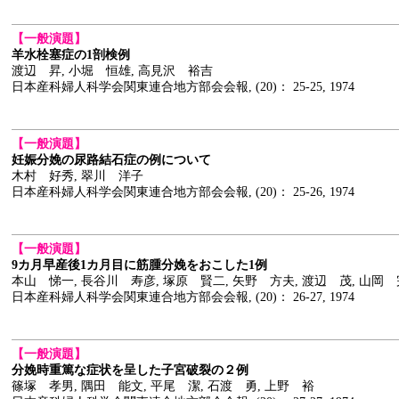
【一般演題】
羊水栓塞症の1剖検例
渡辺 昇, 小堀 恒雄, 高見沢 裕吉
日本産科婦人科学会関東連合地方部会会報, (20)： 25-25, 1974
【一般演題】
妊娠分娩の尿路結石症の例について
木村 好秀, 翠川 洋子
日本産科婦人科学会関東連合地方部会会報, (20)： 25-26, 1974
【一般演題】
9カ月早産後1カ月目に筋腫分娩をおこした1例
本山 悌一, 長谷川 寿彦, 塚原 賢二, 矢野 方夫, 渡辺 茂, 山岡
日本産科婦人科学会関東連合地方部会会報, (20)： 26-27, 1974
【一般演題】
分娩時重篤な症状を呈した子宮破裂の２例
篠塚 孝男, 隅田 能文, 平尾 潔, 石渡 勇, 上野 裕