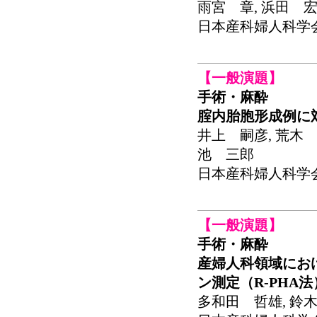
雨宮 章, 浜田 
日本産科婦人科学会関東
【一般演題】
手術・麻酔
腟内胎胞形成例に
井上 嗣彦, 荒木 
池 三郎
日本産科婦人科学会関東
【一般演題】
手術・麻酔
産婦人科領域にお
ン測定（R-PHA
多和田 哲雄, 鈴木