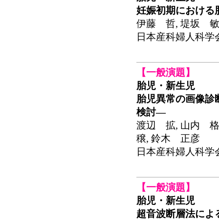
妊娠初期における
伊藤 哲, 堤坂 敏
日本産科婦人科学会関東
【一般演題】
胎児・新生児
胎児異常の画像診断―超
検討―
渡辺 拡, 山内 格
穣, 鈴木 正彦
日本産科婦人科学会関東
【一般演題】
胎児・新生児
超音波断層法によ