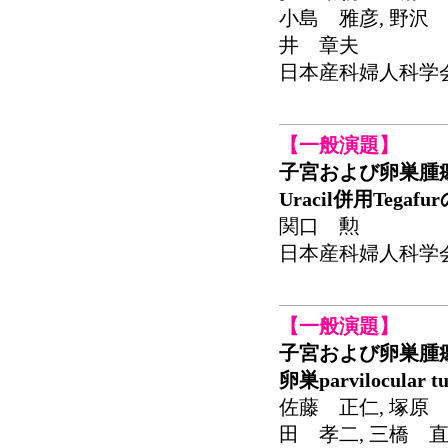
小島 雅彦, 野沢 
井 章夫
日本産科婦人科学会関東
【一般演題】
子宮および卵巣腫
Uracil併用Teg
関口 勲
日本産科婦人科学会関東
【一般演題】
子宮および卵巣腫
卵巣parvilocul
佐藤 正仁, 塚原 
田 孝二, 三橋 直