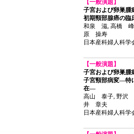
【一般演題】
子宮および卵巣腫
初期頸部腺癌の臨
和泉 滋, 高橋 峰
原 操寿
日本産科婦人科学会関東
【一般演題】
子宮および卵巣腫
子宮頸部病変―特
在―
高山 泰子, 野沢 
井 章夫
日本産科婦人科学会関東