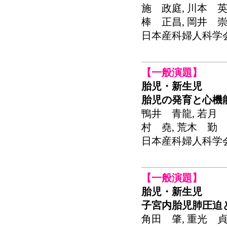
施 政庭, 川本 英
棒 正昌, 岡井 崇
日本産科婦人科学会関東
【一般演題】
胎児・新生児
胎児の発育と心機
鴨井 青龍, 若月 
村 堯, 荒木 勤
日本産科婦人科学会関東
【一般演題】
胎児・新生児
子宮内胎児肺圧迫
角田 肇, 重光 貞