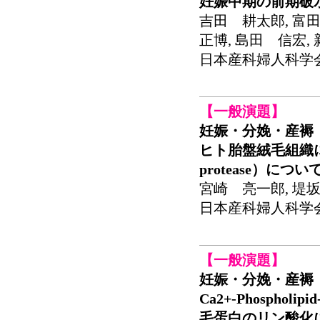
妊娠中期の前期破
吉田 耕太郎, 富田
正博, 島田 信宏,
日本産科婦人科学会関東
【一般演題】
妊娠・分娩・産褥
ヒト胎盤絨毛組織におけるca
protease）につい
宮崎 亮一郎, 堤坂
日本産科婦人科学会関東
【一般演題】
妊娠・分娩・産褥
Ca2+-Phospholip
毛蛋白のリン酸化