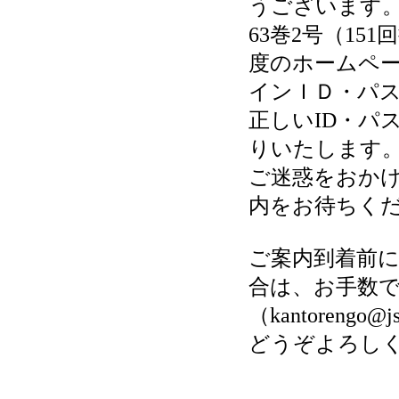
うございます
63巻2号（1
度のホームペ
インＩＤ・パ
正しいID・パ
りいたします
ご迷惑をおか
内をお待ちく
ご案内到着前に
合は、お手数
（kantoreng
どうぞよろし