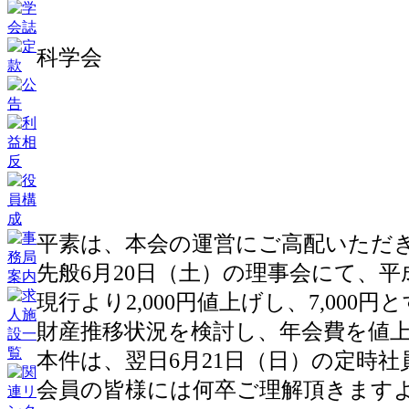
一般社団法
科学会
代表 
年会費値上げ
平素は、本会の運営にご高配いただ
先般6月20日（土）の理事会にて、
現行より2,000円値上げし、7,00
財産推移状況を検討し、年会費を値
本件は、翌日6月21日（日）の定時
会員の皆様には何卒ご理解頂きます