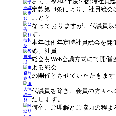
さて、令和2年度の臨時社員
定款第14条により、社員総
ことと
なっておりますが、代議員以
す。
本年は例年定時社員総会を開
め、社員
総会もWeb会議方式にて開
よる総会
の開催とさせていただきます
代議員を除き、会員の方々へ
たします。
何卒、ご理解とご協力の程