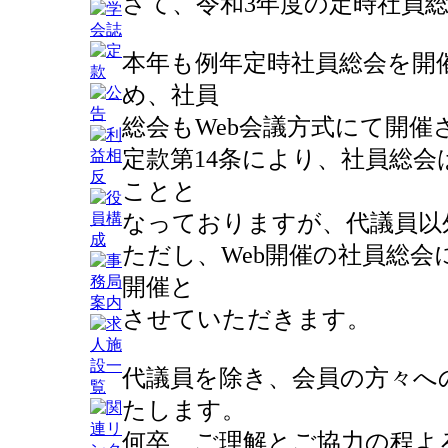
さて、令和3年度の定時社員
本年も例年定時社員総会を開
め、社員
総会もWeb会議方式にて開
定款第14条により、社員総
ことと
なっておりますが、代議員以
ただし、Web開催の社員総
開催と
させていただきます。
代議員を除き、会員の方々へ
たします。
何卒、ご理解とご協力の程