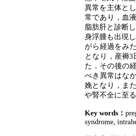
異常を主体と
常であり，血
脂肪肝と診断
身浮腫も出現し
がら経過をみた
となり，産褥3
た．その後の経
べき異常はな
娩となり，ま
や腎不全に至
Key words：
pre
syndrome, intrahe