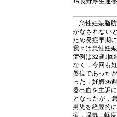
JA長野厚生連
急性妊娠脂肪
がなされない
ため発症早期
我々は急性妊娠
症例は32歳1
なく，今回も妊
盤位であった
った．妊娠36
器出血を主訴
となったが，急
男児を経腟的
疸，嘔気，軽