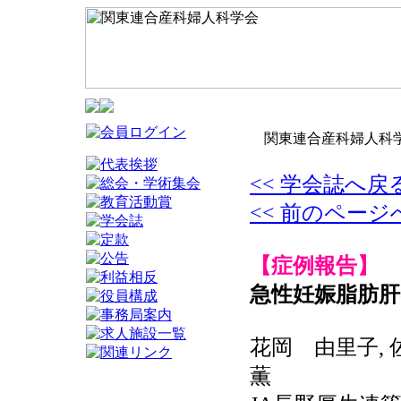
関東連合産科婦人科学
<< 学会誌へ戻
<< 前のページ
【症例報告】
急性妊娠脂肪肝
花岡 由里子, 
薫