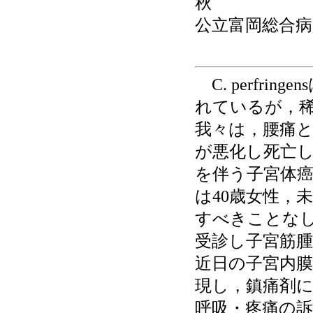
秋
公立富岡総合病
C. perfr
れているが，
我々は，腰痛
が悪化し死亡したC
を伴う子宮体
は40歳女性，
すべきことなし
受診し子宮筋
近日の子宮内
現し，鎮痛剤
呼吸・疼痛の