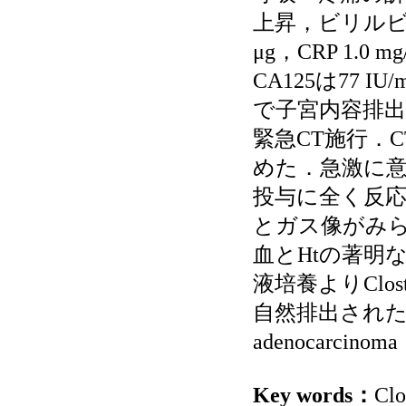
上昇，ビリルビン
μg，CRP 1.0 mg
CA125は77 IU/
で子宮内容排
緊急CT施行．
めた．急激に
投与に全く反応
とガス像がみ
血とHtの著明
液培養よりClost
自然排出された子
adenocarcin
Key words：
Clo