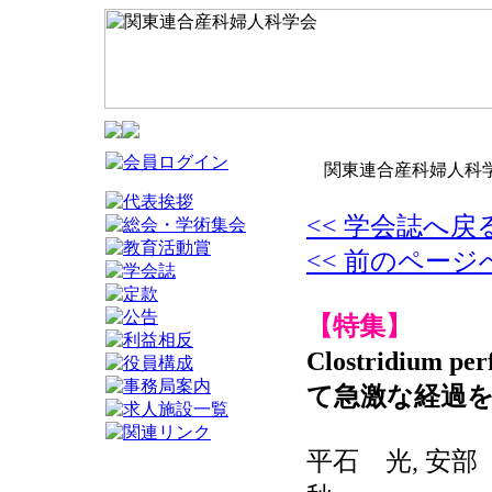
関東連合産科婦人科学
<< 学会誌へ戻
<< 前のページ
【特集】
Clostridiu
て急激な経過を
平石 光, 安部