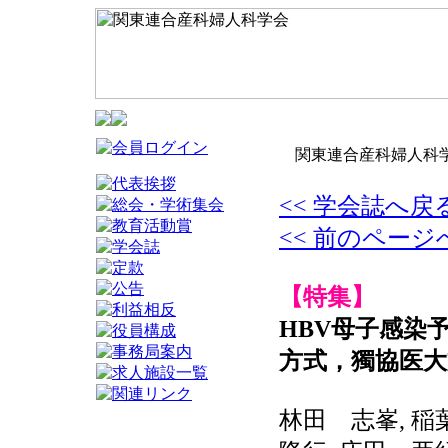
関東連合産科婦人科学
<< 学会誌へ戻
<< 前のページ
【特集】
HBV母子感染
方式，獨協医大
林田 志峯, 稲