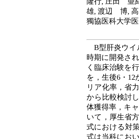
隆行, 庄田 亜
雄, 渡辺 博,
獨協医科大学医
B型肝炎ウイ
時期に開発され
く臨床治験を行
を，生後6・1
リア化率，省
から比較検討し
体獲得率，キ
いて，厚生省
式における対策
式は当科におい