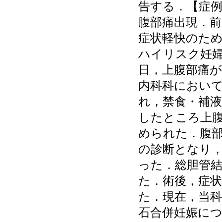
告する．【症例
腹部痛出現．
症状軽快のため
ハイリスク妊婦
日，上腹部痛が
内科科におい
れ，禁食・補
したところ上
められた．腹部
の診断となり
った．総胆管結
た．術後，症状
た．現在，当
石合併妊娠に