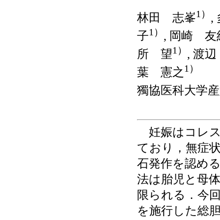
1）
林田 志峯
,
1）
子
, 岡崎 友
1）
所 望
, 渡
1）
葉 憲之
獨協医科大学産
妊娠はコレス
ており，無症
石発作を認め
法は胎児と母
限られる．今回
を施行した総胆