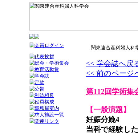
関東連合産科婦人科学
<< 学会誌へ戻
<< 前のページ
第112回学術集
【一般演題】
妊娠分娩4
当科で経験し