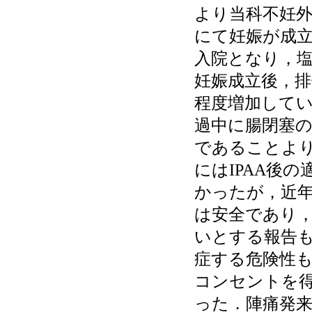
より当科不妊
にて妊娠が成立
入院となり，
妊娠成立後，排
程度増加して
過中に腸閉塞の
であることよ
にはIPAA後
かったが，近年
は安全であり
いとする報告
症する危険性
コンセントを
った．陣痛発来