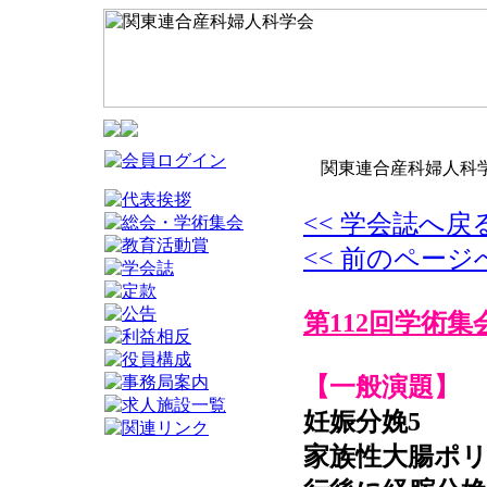
関東連合産科婦人科学
<< 学会誌へ戻
<< 前のページ
第112回学術集
【一般演題】
妊娠分娩5
家族性大腸ポ