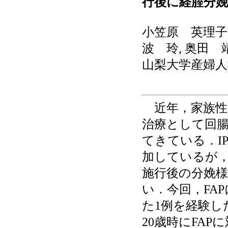
行後に経腟分娩
小笠原 英理子,
波 玲, 奥田 
山梨大学産婦人
近年，家族性大
治療として回腸
てきている．I
加しているが，
施行後の分娩
い．今回，FA
た1例を経験し
20歳時にFAP