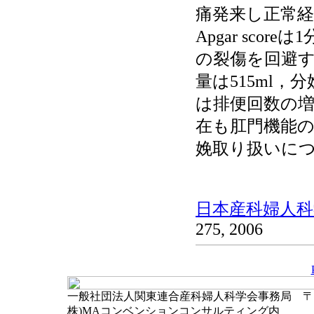
痛発来し正常経
Apgar sco
の裂傷を回避
量は515ml，
は排便回数の増
在も肛門機能の
娩取り扱いに
日本産科婦人科学
275, 2006
一般社団法人関東連合産科婦人科学会事務局 〒102-
株)MAコンベンションコンサルティング内