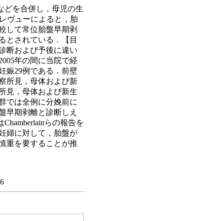
などを合併し，母児の生
ル・レヴューによると，胎
較して常位胎盤早期剥
るとされている．【目
診断および予後に違い
005年の間に当院で経
妊娠29例である．前壁
診察所見，母体および新
所見，母体および新生
群では全例に分娩前に
盤早期剥離と診断しえ
amberlainらの報告を
妊婦に対して，胎盤が
慎重を要することが推
06