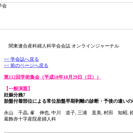
関東連合産科婦人科学会会誌 オンラインジャーナル
<< 学会誌へ戻る
<< 前のページへ戻る
第112回学術集会
（平成18年10月29日（日））
【一般演題】
妊娠分娩7
胎盤付着部位による常位胎盤早期剥離の診断・予後の違いの
永山 千晶, 峯 伸也, 中川 道子, 三浦 直美, 村田 知昭,
葛飾赤十字産院産婦人科