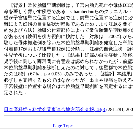
【背景】常位胎盤早期剥離は，子宮内胎児死亡や母体DIC
命を著しく脅かす疾患である．Chamberlainらのクリニカ
盤が子宮後壁に位置する症例では，前壁に位置する症例に比
離による妊婦の自覚症状が軽度であるため，より注意を要す
的および方法】胎盤の付着部位によって常位胎盤早期剥離の
があるか自験例を後方視的に検討した．対象は，2002年から2
験した母体搬送例を除いた常位胎盤早期剥離を発症した単胎
付着群17例および後壁群12例に分類し，妊婦の自覚症状，
生児予後について比較した．【結果】妊婦の自覚症状，診察
児予後に関して両群間に有意差は認められなかったが，前壁
常位胎盤早期剥離を診断しえたのに対して，後壁群で常位胎
たのは8例（67％，p＜0.05）のみであった．【結論】本結果はCh
必ずしも支持するものではなかったが，出血や腹痛を訴える
子宮後壁に位置する場合は常位胎盤早期剥離を否定するには
定された．
日本産科婦人科学会関東連合地方部会会報, 43(3)
281-281, 20
Page Top↑