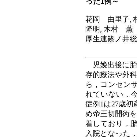
った1例～
花岡 由里子, 
隆明, 木村 薫
厚生連篠ノ井総
児娩出後に胎
存的療法や外
ら，コンセン
れていない．今
症例1は27歳初産．
め帝王切開術
着しており，
入院となった．