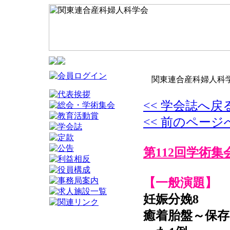
関東連合産科婦人科学
<< 学会誌へ戻
<< 前のページ
第112回学術集
【一般演題】
妊娠分娩8
癒着胎盤～保存