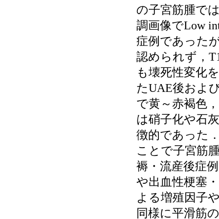
の子宮筋腫では
調画像でLow i
症例であったが
認められず，T1/
も壊死性変化
たUAE後およ
で黄～赤褐色
は硝子化や石
徴的であった．
ことで子宮筋
褥・流産後症
や出血性梗塞
よる増殖因子や
同様に平滑筋