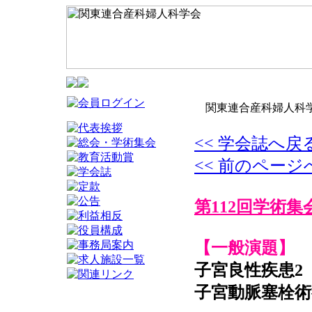
関東連合産科婦人科学
<< 学会誌へ戻
<< 前のページ
第112回学術集
【一般演題】
子宮良性疾患2
子宮動脈塞栓