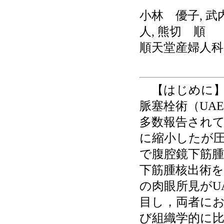
小林 優子, 武
人, 熊切 順
順天堂産婦人科
【はじめに】
脈塞栓術（UAE：ut
多数報告されて
に縮小したが圧
で腹腔鏡下筋
下筋腫核出術を
の肉眼所見がU
目し，両者にお
び組織学的に比