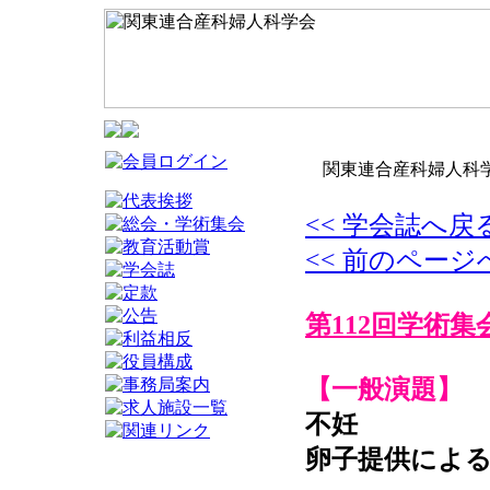
関東連合産科婦人科学
<< 学会誌へ戻
<< 前のページ
第112回学術集
【一般演題】
不妊
卵子提供によ