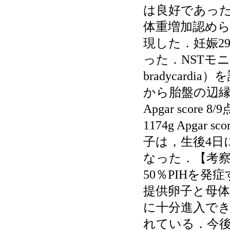
は良好であった
体重増加認めら
現した．妊娠2
った．NSTモニタ
bradycar
から胎盤の辺縁
Apgar score
1174g Apgar 
子は，生後4日
なった．【考察
50％PIHを
提供卵子と母体と
に十分進入で
れている．今後同