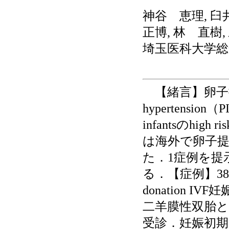
神谷 恵理, 臼
正博, 林 直樹,
埼玉医科大学
【緒言】卵子提供妊娠
hypertension（P
infantsのh
は海外で卵子提
た．1症例を提
る．【症例】38
donation I
二羊膜性双胎と
受診．妊娠初期にP