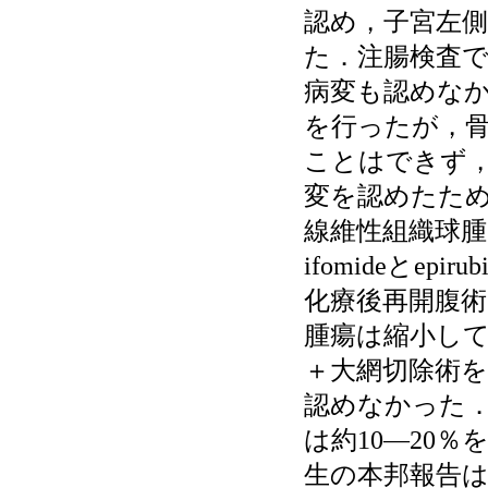
認め，子宮左側
た．注腸検査
病変も認めな
を行ったが，
ことはできず，
変を認めたた
線維性組織球腫
ifomideとe
化療後再開腹
腫瘍は縮小し
＋大網切除術
認めなかった
は約10―20
生の本邦報告は