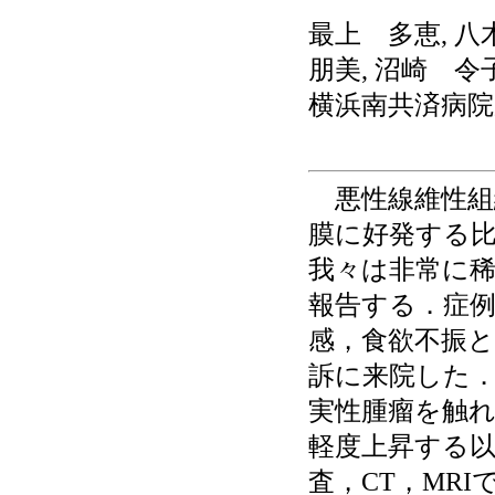
最上 多恵, 八
朋美, 沼崎 令
横浜南共済病院
悪性線維性組
膜に好発する
我々は非常に稀
報告する．症例
感，食欲不振
訴に来院した．
実性腫瘤を触れた
軽度上昇する
査，CT，MRI