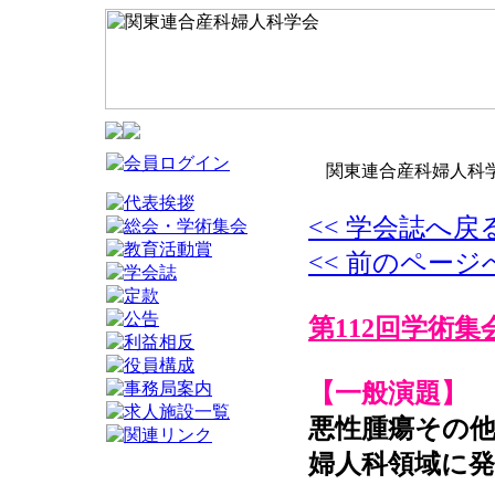
関東連合産科婦人科学
<< 学会誌へ戻
<< 前のページ
第112回学術集
【一般演題】
悪性腫瘍その他
婦人科領域に発