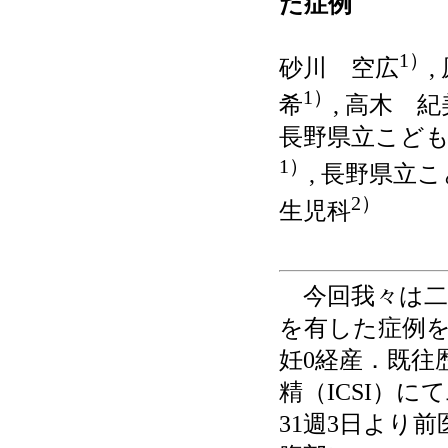
た症例
1）
砂川 空広
1）
希
, 高木 
長野県立こど
1）
, 長野県立
2）
生児科
今回我々は二絨
を有した症例を
妊0経産．既往
精（ICSI）
31週3日より