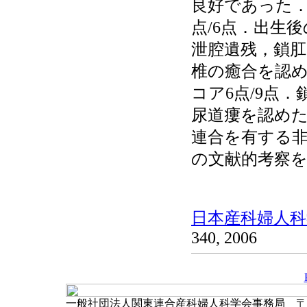
良好であった．
点/6点．出生
泄腔遺残，鎖肛
椎の癒合を認め
コア6点/9点．
尿道瘻を認めた
連合を有する
の文献的考察
日本産科婦人科学
340, 2006
一般社団法人関東連合産科婦人科学会事務局 〒102-