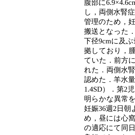
腹部に6.9×4
し，両側水腎
管理のため，妊
搬送となった．
下径9cmに及
拠しており，
ていた．前方
れた．両側水
認めた．羊水量
1.4SD）．
明らかな異常を認
妊娠36週2日
め，昼には心窩部
の適応にて同