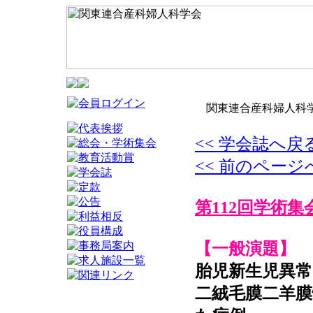
関東連合産科婦人科学
<< 学会誌へ戻
<< 前のページ
第112回学術集
【一般演題】
胎児新生児異常
二絨毛膜二羊膜