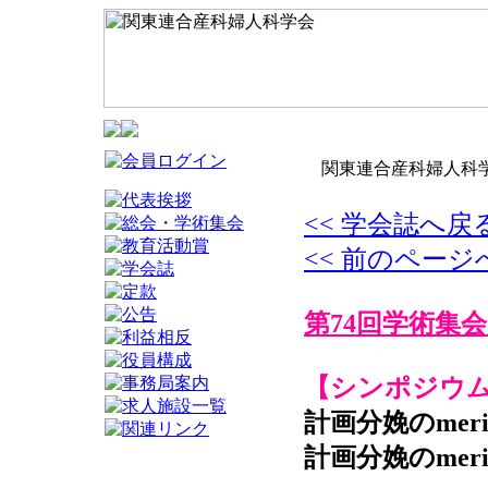
関東連合産科婦人科学
<< 学会誌へ戻
<< 前のページ
第74回学術集会
【シンポジウ
計画分娩のmeri
計画分娩のmeri