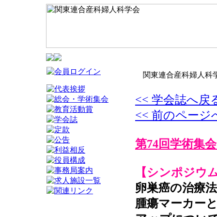
関東連合産科婦人科学
<< 学会誌へ戻
<< 前のページ
第74回学術集会
【シンポジウ
卵巣癌の治療法
腫瘍マーカー