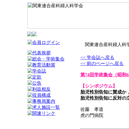
関東連合産科婦人科学
<< 学会誌へ戻る
<< 前のページへ戻る
第74回学術集会
（昭和6
【シンポジウム】
胎児性別告知に賛成か
胎児性別告知に反対の
佐藤 孝道
虎の門病院