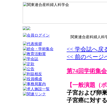
関東連合産科婦人科学
<< 学会誌へ戻
<< 前のページ
第74回学術集会
【一般演題（
子宮および卵
子宮癌に対す