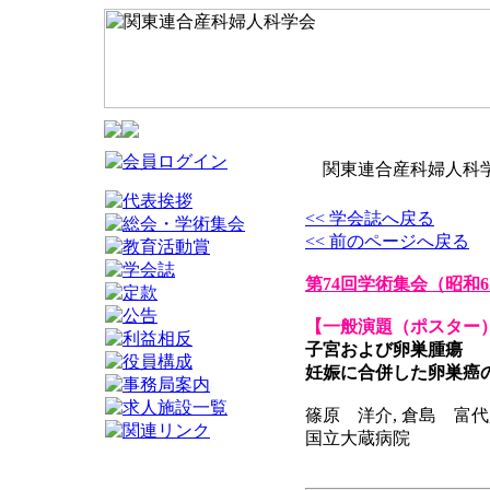
関東連合産科婦人科学
<< 学会誌へ戻る
<< 前のページへ戻る
第74回学術集会
（昭和6
【一般演題（ポスター
子宮および卵巣腫瘍
妊娠に合併した卵巣癌
篠原 洋介, 倉島 富代,
国立大蔵病院