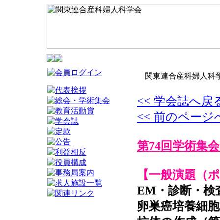
関東連合産科婦人科学
<< 学会誌へ戻
<< 前のページ
第74回学術集会
【一般演題（
EM・診断・検
卵巣癌培養細胞