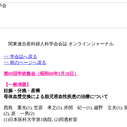
関東連合産科婦人科学会会誌 オンラインジャーナル
<< 学会誌へ戻る
<< 前のページへ戻る
第69回学術集会
（昭和60年5月26日）
【一般演題】
妊娠・分娩・産褥
母体血漿交換による胎児溶血性疾患の治療について
西島 重光(1), 笠原 孝之(1), 井関 紀一(1), 越野 立夫(1),
(2), 原 一男(2)
(1)日本医科大学第1病院, (2)同透析室