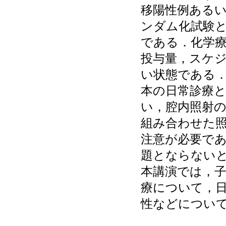
移陽性例ある
ンダム化試験
である．化学
投与量，スケ
い状態である
本の日常診療
い，腔内照射
組み合わせた
注意が必要であ
題とならない
本講演では，子
療について，
性などについ