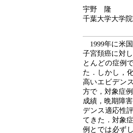
宇野 隆
千葉大学大学院
1999年に米国NC
子宮頚癌に対
とんどの症例
た．しかし，化
高いエビデン
方で，対象症例
成績，晩期障
デンス適応性
てきた．対象症
例とでは必ず