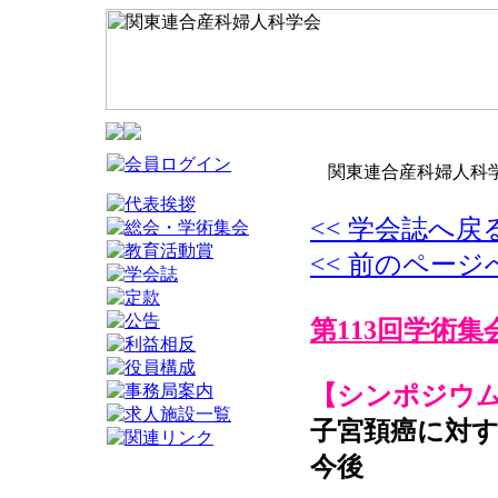
関東連合産科婦人科学
<< 学会誌へ戻
<< 前のページ
第113回学術集
【シンポジウム
子宮頚癌に対
今後