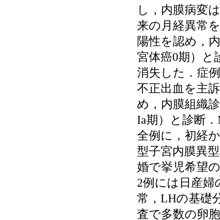
し，内膜病変は
来の月経異常
陽性を認め，内
宮体癌0期）と
消失した．症例
不正出血を主
め，内膜組織診
Ia期）と診断
全例に，初経か
型子宮内膜異
婚で挙児希望の
2例には日産婦
常，LHの基礎
査で多数の卵胞