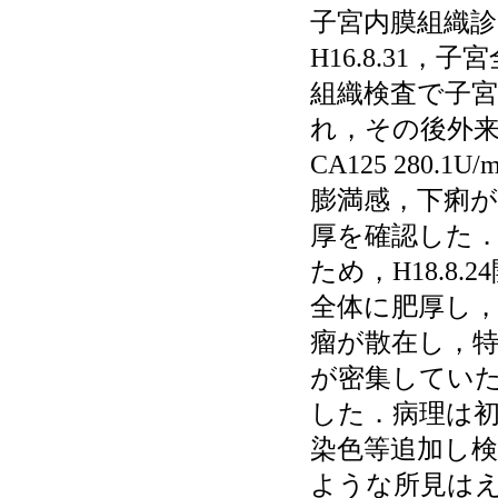
子宮内膜組織
H16.8.31
組織検査で子宮体
れ，その後外来
CA125 280.
膨満感，下痢が
厚を確認した．ダ
ため，H18.8
全体に肥厚し，
瘤が散在し，
が密集していた
した．病理は
染色等追加し
ような所見は