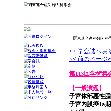
関東連合産科婦人科学
<< 学会誌へ戻
<< 前のページ
第113回学術集
【一般演題】
子宮体部悪性腫
子宮内膜癌1a