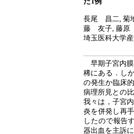
た1例
長尾 昌二, 菊
藤 友子, 藤原
埼玉医科大学産
早期子宮内膜
稀にある．し
の発生か臨床
病理所見との
我々は，子宮内
炎を併発し再
したので報告す
器出血を主訴に当