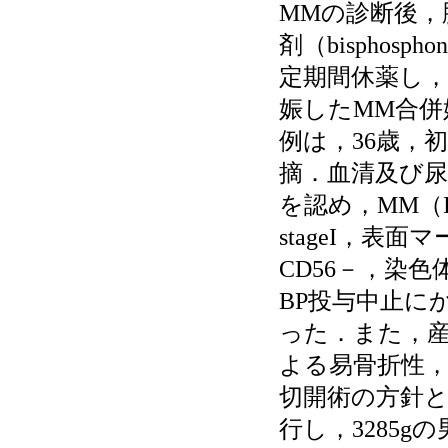
MMの診断後
剤（bisphos
定期間休薬し
娠したMM合
例は，36歳，
摘．血清及び尿
を認め，MM（IgG-
stageI，表面
CD56－，染
BP投与中止に
った．また，
よる易骨折性
切開術の方針と
行し，3285gの