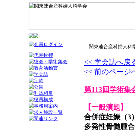
関東連合産科婦人科学
<< 学会誌へ戻
<< 前のページ
第113回学術集
【一般演題】
合併症妊娠（3
多発性骨髄腫合