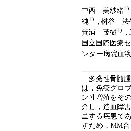
1
中西 美紗緒
1）
純
, 桝谷 法
1）
箕浦 茂樹
,
国立国際医療
ンター病院血
多発性骨髄腫（mu
は，免疫グロ
ン性増殖をそ
介し，造血障
呈する疾患であ
すため，MM