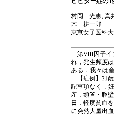
ヒビター症の1
村岡 光恵, 真
木 耕一郎
東京女子医科
第VIII因子
れ，発生頻度は年
ある．我々は
【症例】31歳
記事項なく，妊娠
産．頸管・腟壁
日，軽度貧血を
に突然大量出