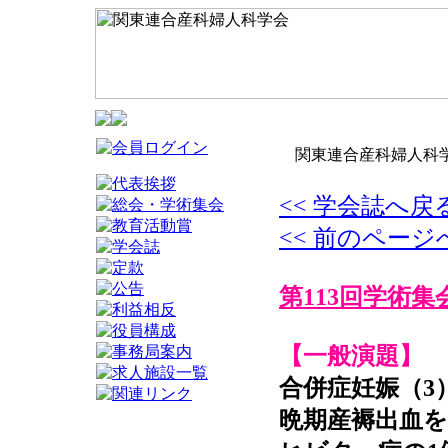
関東連合産科婦人科学
<< 学会誌へ戻
<< 前のページ
第113回学術集
【一般演題】
合併症妊娠（3
晩期産褥出血を