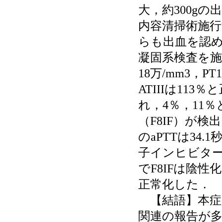
大，約300g
内容清掃術施
らも出血を認
凝固系検査を施行
18万/mm3，P
ATIIIは11
れ，4％，11％
（F8IF）が
のaPTTは34
子インヒビター
でF8IFは陰性化
正常化した．
【結語】本症
関連の報告が