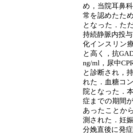
め，当院耳鼻科を
常を認めたた
となった．た
持続静脈内投
化インスリン療
と高く，抗GAD抗体
ng/ml，尿中C
と診断され，
れた．血糖コ
院となった．本
症までの期間が
あったことか
測された．妊
分娩直後に発症