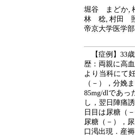
堀谷 まどか, 
林 稔, 村田 
帝京大学医学部
【症例】33歳
歴：両親に高血
より当科にて妊
（－），分娩
85mg/dlで
し，翌日陣痛誘
日目は尿糖（
尿糖（－），尿
口渇出現．産褥