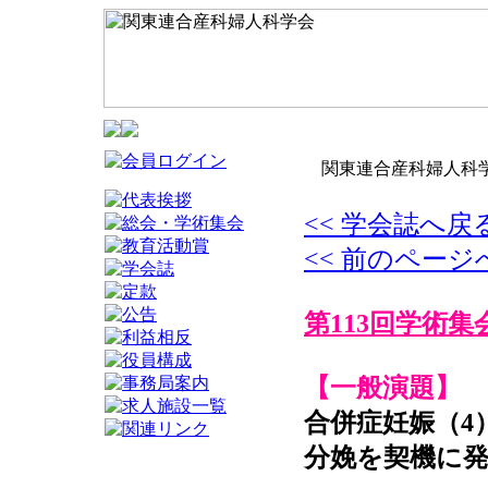
関東連合産科婦人科学
<< 学会誌へ戻
<< 前のページ
第113回学術集
【一般演題】
合併症妊娠（4
分娩を契機に